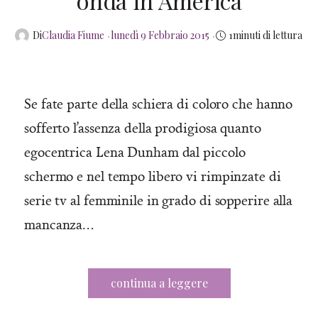
onda in America
Posted
Di
Claudia Fiume
lunedì 9 Febbraio 2015
1minuti di lettura
on
Se fate parte della schiera di coloro che hanno
sofferto l’assenza della prodigiosa quanto
egocentrica Lena Dunham dal piccolo
schermo e nel tempo libero vi rimpinzate di
serie tv al femminile in grado di sopperire alla
mancanza…
continua a leggere