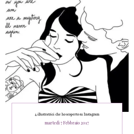
4 illustratrici che ho scoperto su Instagram
Posted
martedì 7 Febbraio 2017
on