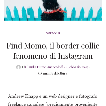
COSE SOCIAL
Find Momo, il border collie
fenomeno di Instagram
Posted
Di
Claudia Fiume
mercoledì 11 Febbraio 2015
on
1minuti di lettura
Andrew Knapp è un web designer e fotografo
freelance canadese (precisamente proveniente