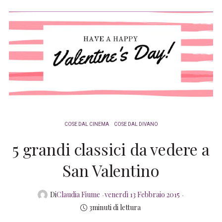
COSE DAL CINEMA
COSE DAL DIVANO
5 grandi classici da vedere a
San Valentino
Posted
Di
Claudia Fiume
venerdì 13 Febbraio 2015
on
3minuti di lettura