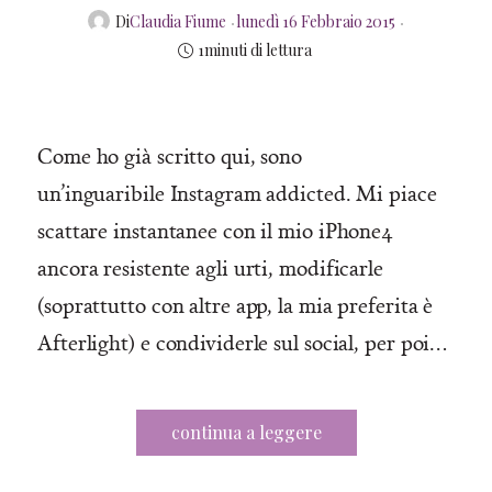
Posted
Di
Claudia Fiume
lunedì 16 Febbraio 2015
on
1minuti di lettura
Come ho già scritto qui, sono
un’inguaribile Instagram addicted. Mi piace
scattare instantanee con il mio iPhone4
ancora resistente agli urti, modificarle
(soprattutto con altre app, la mia preferita è
Afterlight) e condividerle sul social, per poi…
continua a leggere