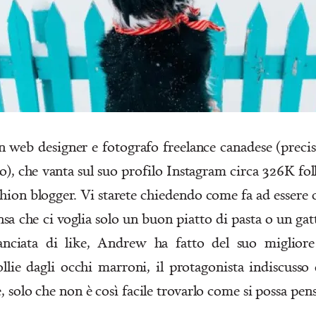
web designer e fotografo freelance canadese (preci
io), che vanta sul suo profilo Instagram circa 326K fo
hion blogger. Vi starete chiedendo come fa ad essere 
nsa che ci voglia solo un buon piatto di pasta o un gatt
anciata di like, Andrew ha fatto del suo migli
llie dagli occhi marroni, il protagonista indiscusso 
 solo che non è così facile trovarlo come si possa pens