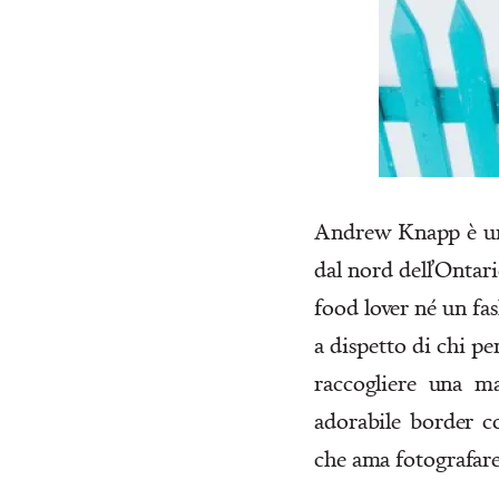
Andrew Knapp è un 
dal nord dell’Ontar
food lover né un fas
a dispetto di chi pe
raccogliere una m
adorabile border co
che ama fotografare,