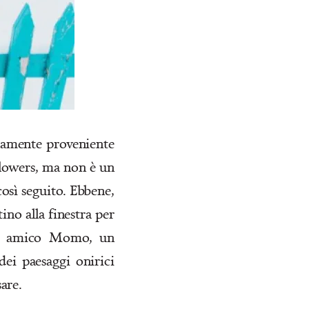
samente proveniente
llowers, ma non è un
così seguito. Ebbene,
ino alla finestra per
ore amico Momo, un
dei paesaggi onirici
are.