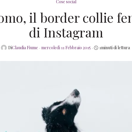
Cose social
mo, il border collie 
di Instagram
Posted
Di
Claudia Fiume
mercoledì 11 Febbraio 2015
1minuti di lettura
on