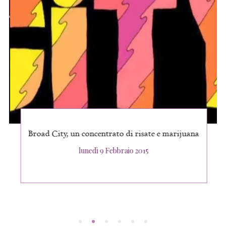
Broad City, un concentrato di risate e marijuana
Posted
lunedì 9 Febbraio 2015
on