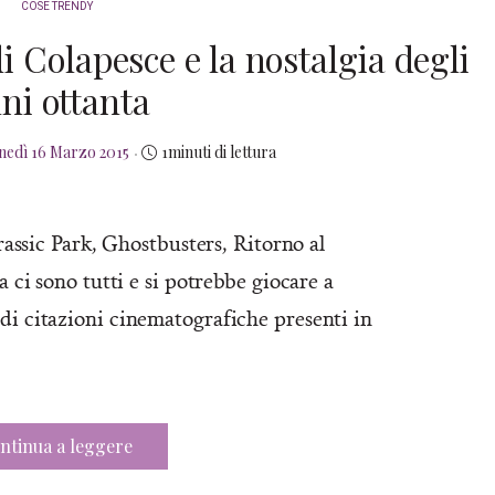
COSE TRENDY
di Colapesce e la nostalgia degli
ni ottanta
sted
nedì 16 Marzo 2015
1minuti di lettura
n
urassic Park, Ghostbusters, Ritorno al
a ci sono tutti e si potrebbe giocare a
di citazioni cinematografiche presenti in
ntinua a leggere