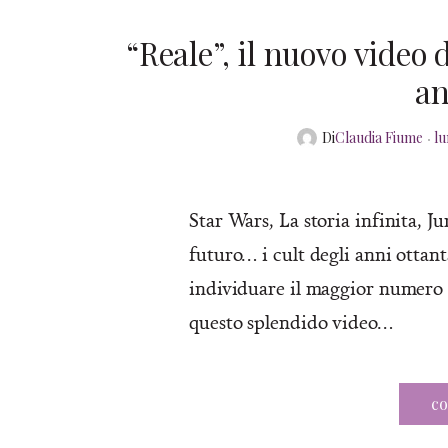
“Reale”, il nuovo video 
an
Po
Di
Claudia Fiume
lu
o
Star Wars, La storia infinita, J
futuro… i cult degli anni ottant
individuare il maggior numero 
questo splendido video…
co