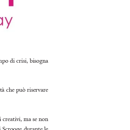
po di crisi, bisogna
ità che può riservare
i creativi, ma se non
di
Scrooge
durante le