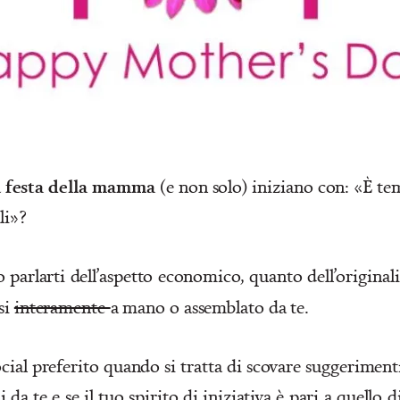
festa della mamma
a
(e non solo) iniziano con: «È tem
li»?
parlarti dell’aspetto economico, quanto dell’original
si
interamente
a mano o assemblato da te.
cial preferito quando si tratta di scovare suggeriment
 da te e se il tuo spirito di iniziativa è pari a quello 