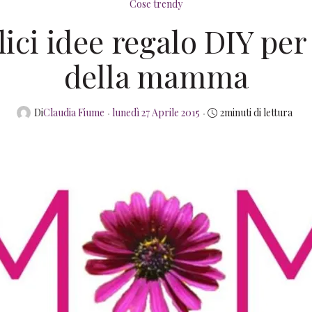
Cose trendy
ici idee regalo DIY per 
della mamma
Posted
Di
Claudia Fiume
lunedì 27 Aprile 2015
2minuti di lettura
on