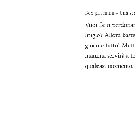
Box gift mum – Una sc
Vuoi farti perdonar
litigio? Allora bast
gioco è fatto! Met
mamma servirà a te a
qualsiasi momento.