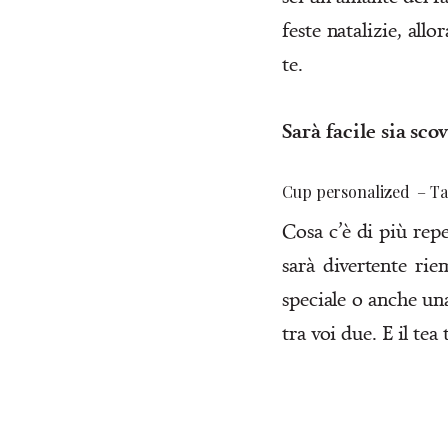
feste natalizie, all
te.
Sarà facile sia sco
Cup personalized – Ta
Cosa c’è di più repe
sarà divertente rie
speciale o anche una
tra voi due. E il tea