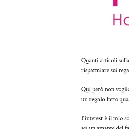
Quanti articoli sull
risparmiare sui rega
Qui però non voglio 
regalo
un
fatto qua
Pinterest
è il mio so
sei un amante del fai